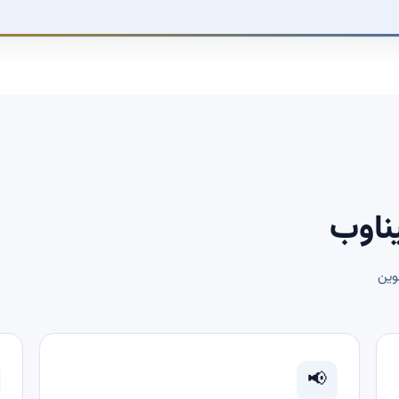
ناوب
وین
📢