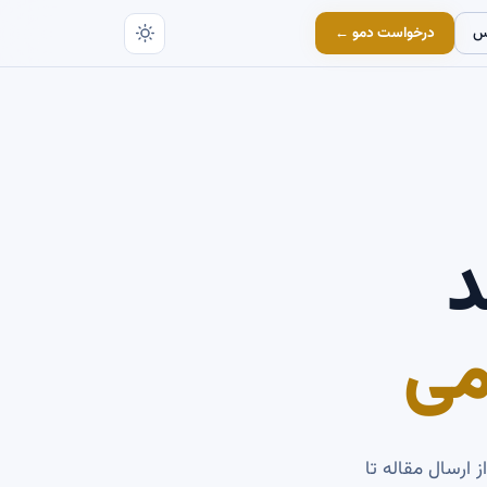
س
درخواست دمو ←
د
می
 ارسال مقاله تا